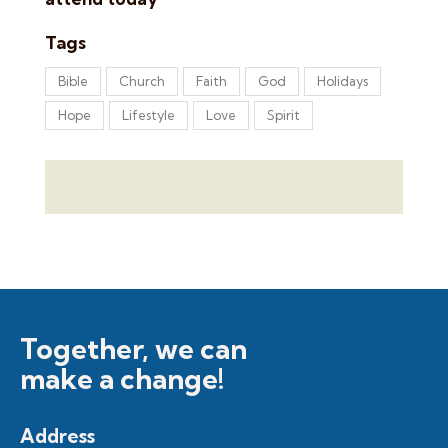
Tags
Bible
Church
Faith
God
Holidays
Hope
Lifestyle
Love
Spirit
Together, we can
make a change!
Address